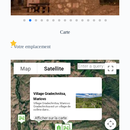
Carte
- Votre emplacement
Map
Satellite
Village Gradechnitsa,
Mariovo
Village Gradechnitsa, Mariovo
Gradechnitsa est un village de
colline dans…
Afficher sur la carte