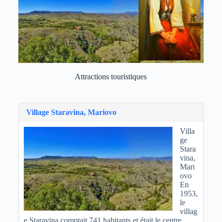
Attractions touristiques
Village Staravina, Mariovo
Villa
ge
Stara
vina,
Mari
ovo
En
1953,
le
villag
e Staravina comptait 741 habitants et était le centre