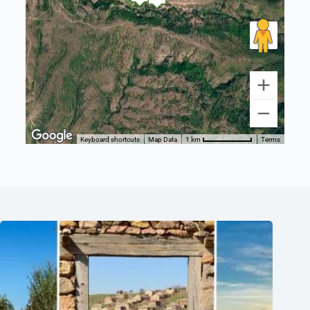
Keyboard shortcuts
Map Data
Terms
1 km