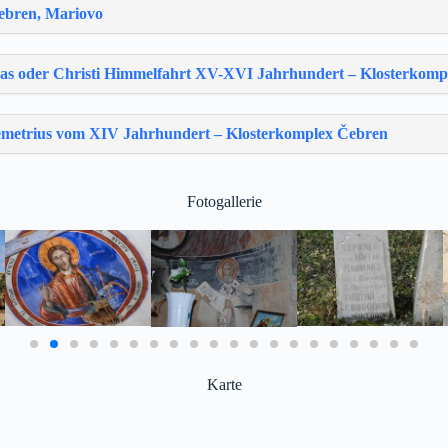
ebren, Mariovo
pas oder Christi Himmelfahrt XV-XVI Jahrhundert – Klosterkom
Demetrius vom XIV Jahrhundert – Klosterkomplex Čebren
Fotogallerie
Karte