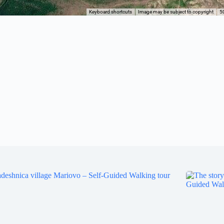
Keyboard shortcuts
Image may be subject to copyright
5