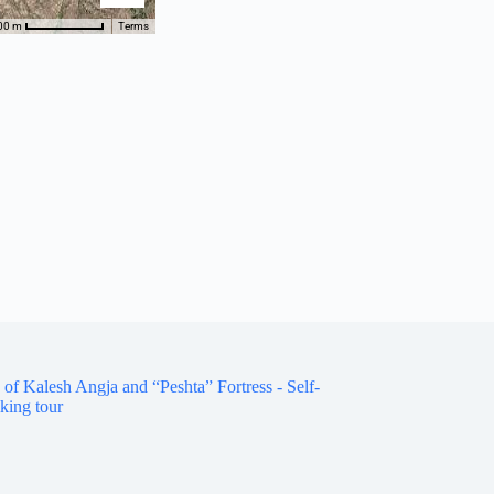
Terms
00 m