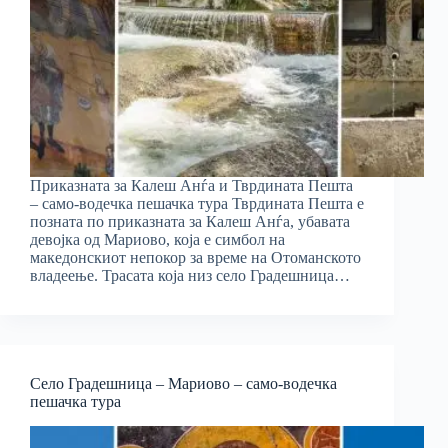
Приказната за Калеш Анѓа и Тврдината Пешта
– само-водечка пешачка тура Тврдината Пешта е
позната по приказната за Калеш Анѓа, убавата
девојка од Мариово, која е симбол на
македонскиот непокор за време на Отоманското
владеење. Трасата која низ село Градешница…
Село Градешница – Мариово – само-водечка
пешачка тура