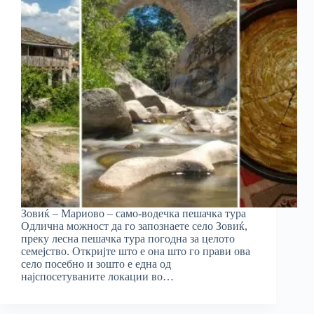
Зовиќ – Мариово – само-водечка пешачка тура
Одлична можност да го запознаете село Зовиќ,
преку лесна пешачка тура погодна за целото
семејство. Откријте што е она што го прави ова
село посебно и зошто е една од
најспосетуваните локации во…