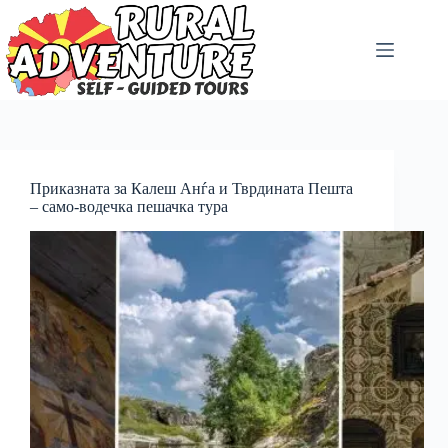
Приказната за Калеш Анѓа и Тврдината Пешта
– само-водечка пешачка тура