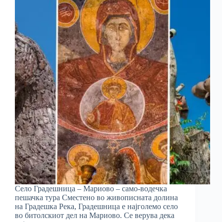
Село Градешница – Мариово – само-водечка
пешачка тура Сместено во живописната долина
на Градешка Река, Градешница е најголемо село
во битолскиот дел на Мариово. Се верува дека