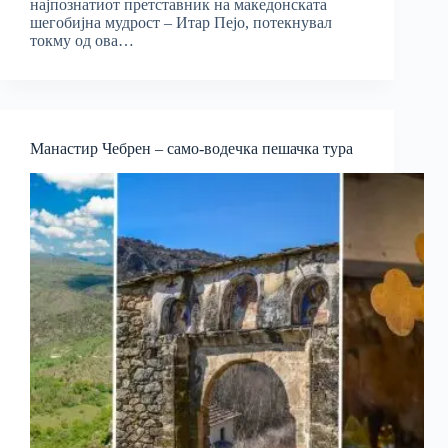
најпознатиот претставник на македонската
шегобијна мудрост – Итар Пејо, потекнувал
токму од ова…
Манастир Чебрен – само-водечка пешачка тура