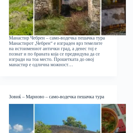
Манастир Чебрен – само-водечка пешачка тура
Манастирот „Чебрен“ е изграден врз темелите
на истоимениот антички град, а денес тој е
познат и по браната која се предвидува да се
изгради на тоа место. Прошетката до овој
манастир е одлична можност…
Зовиќ – Мариово – само-водечка пешачка тура