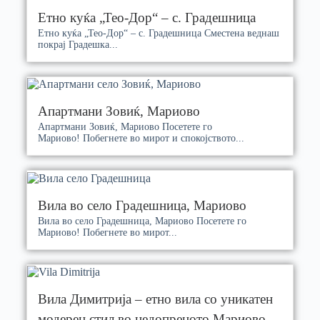
Етно куќа „Тео-Дор“ – с. Градешница
Етно куќа „Тео-Дор“ – с. Градешница Сместена веднаш
покрај Градешка...
Апартмани Зовиќ, Мариово
Апартмани Зовиќ, Мариово Посетете го
Мариово! Побегнете во мирот и спокојството...
Вила во село Градешница, Мариово
Вила во село Градешница, Мариово Посетете го
Мариово! Побегнете во мирот...
Вила Димитрија – етно вила со уникатен
модерен стил во недопреното Мариово