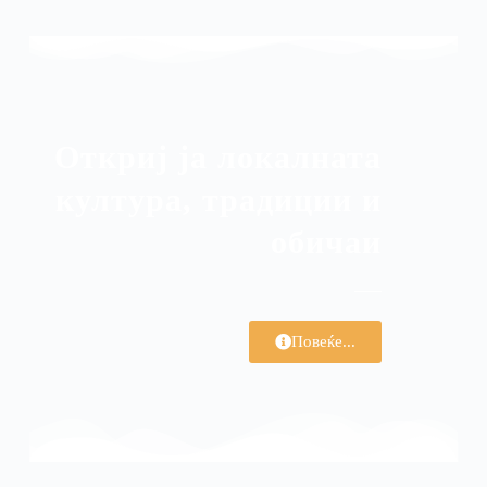
Откриј ја локалната
култура, традиции и
обичаи
Повеќе...