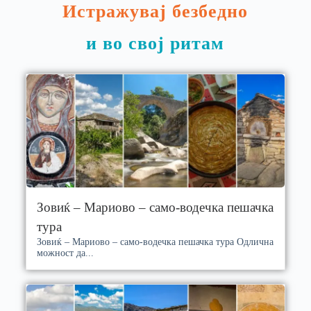
Истражувај безбедно
и во свој ритам
Зовиќ – Мариово – само-водечка пешачка
тура
Зовиќ – Мариово – само-водечка пешачка тура Одлична
можност да...